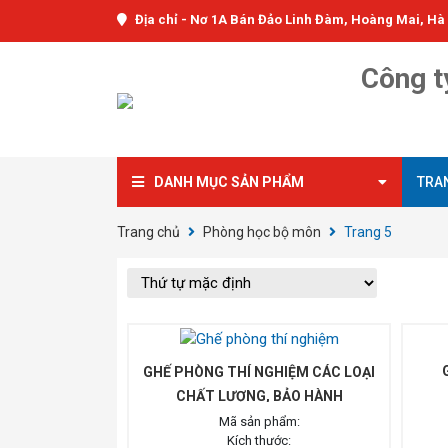
Địa chỉ - Nơ 1A Bán Đảo Linh Đàm, Hoàng Mai, Hà
Công t
DANH MỤC SẢN PHẨM
TRA
Trang chủ
Phòng học bộ môn
Trang 5
Bàn Thí Nghiệm Trung Tâm
Bàn Thí Nghiệm Áp Tường
Bàn Cân Chống Rung
Tủ Đựng Hóa Chất
GHẾ PHÒNG THÍ NGHIỆM CÁC LOẠI
Tủ Hút Khí Độc
CHẤT LƯỢNG, BẢO HÀNH
Mã sản phẩm:
Tủ Cấy Vi Sinh
Kích thước: