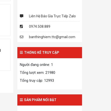
Liên Hệ Báo Gía Trực Tiếp Zalo
0974.508.889
banthinghiem.ttc@gmail.com
M
THỐNG KÊ TRUY CẬP
Người đang online: 1
Tổng lượt xem: 21980
Tổng truy cập: 12993
SẢN PHẨM NỔI BẬT