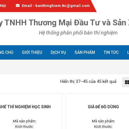
 Nội
Email - banthinghiem.ttc@gmail.com
y TNHH Thương Mại Đầu Tư và Sản 
Hệ thống phân phối bàn thí nghiệm
NG CHỦ
GIỚI THIỆU
DỊCH VỤ
SẢN PHẨM
TIN TỨC
Hiển thị 37–45 của 45 kết quả
GHẾ THÍ NGHIỆM HỌC SINH
GIÁ ĐỂ ĐỒ DÙNG
Mã sản phẩm:
Mã sản phẩm:
Kích thước:
Kích thước: