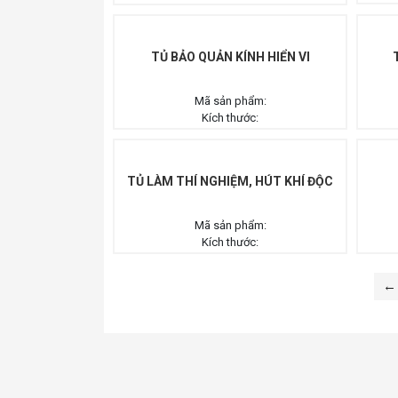
Bàn Thí Nghiệm Hóa Sinh
TỦ BẢO QUẢN KÍNH HIỂN VI
Bàn Thí Nghiệm Vật Lý
Bàn Thí Nghiệm Công Nghệ
Mã sản phẩm:
Kích thước:
Tủ Bảo Quản Kính Hiển Vi
Ghế Thí Nghiệm
TỦ LÀM THÍ NGHIỆM, HÚT KHÍ ĐỘC
Mã sản phẩm:
Kích thước:
←