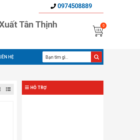
0974508889
Xuất Tân Thịnh
LIÊN HỆ
HỖ TRỢ