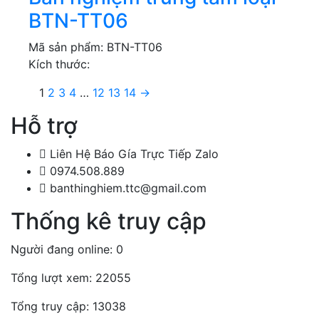
BTN-TT06
Mã sản phẩm:
BTN-TT06
Kích thước:
1
2
3
4
…
12
13
14
→
Hỗ trợ
Liên Hệ Báo Gía Trực Tiếp Zalo
0974.508.889
banthinghiem.ttc@gmail.com
Thống kê truy cập
Người đang online: 0
Tổng lượt xem: 22055
Tổng truy cập: 13038