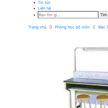
Tin tức
Liên hệ
Tìm
kiếm
cho:
Trang chủ
Phòng học bộ môn
Bàn 