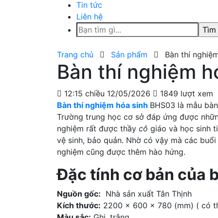
Tin tức
Liên hệ
Tìm
kiếm
cho:
Trang chủ
Sản phẩm
Bàn thí nghiệ
Bàn thí nghiệm h
12:15 chiều 12/05/2026
1849 lượt xem
Bàn thí nghiệm hóa sinh
BHS03 là mẫu bàn
Trường trung học cơ sở đáp ứng được nhữn
nghiệm rất được thầy
cô
giáo và học sinh t
vệ sinh, bảo quản. Nhờ có vậy mà các buổi
nghiệm cũng được thêm hào hứng.
Đặc tính cơ bản của 
Nguồn gốc:
Nhà sản xuất Tân Thịnh
Kích thước:
2200 x 600 x 780 (mm) ( có thể
Màu sắc:
Ghi, trắng