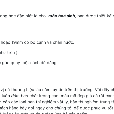
ường học đặc biệt là cho
môn hoá sinh
, bàn được thiết kế
m hoặc 19mm có bo cạnh và chắn nước.
hư trên )
ợc góc quay một cách dễ dàng.
vị có thương hiệu lâu năm, uy tín trên thị trường. Với dây
 luôn
đảm bảo
chất lượng cao, mẫu mã đẹp giá cả rất cạn
g cấp các loại bàn thí nghiệm vật lý, bàn thí nghiệm trung 
 khách hàng hãy gọi ngay cho
chú
ng tôi để được phục vụ tốt
 luôn yêu mến và tin tưởng ủng hộ sản phẩm.