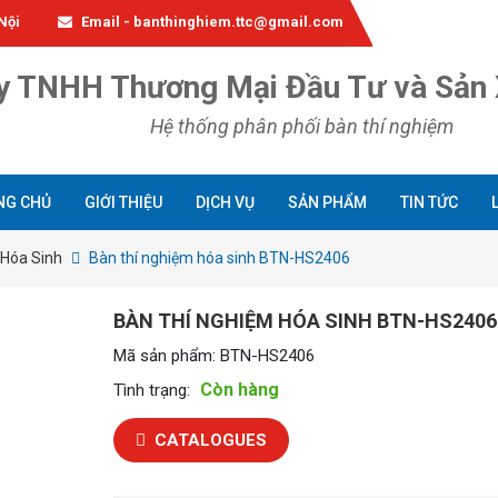
Nội
Email - banthinghiem.ttc@gmail.com
y TNHH Thương Mại Đầu Tư và Sản 
Hệ thống phân phối bàn thí nghiệm
NG CHỦ
GIỚI THIỆU
DỊCH VỤ
SẢN PHẨM
TIN TỨC
 Hóa Sinh
Bàn thí nghiệm hóa sinh BTN-HS2406
BÀN THÍ NGHIỆM HÓA SINH BTN-HS2406
Mã sản phẩm:
BTN-HS2406
Còn hàng
Tình trạng:
CATALOGUES