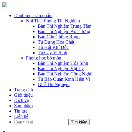
Danh mục sản phẩm
Nội Thất Phòng Thí Nghiệm
Bàn Thí Nghiệm Trung Tâm
Bàn Thí Nghiệm Áp Tường
Bàn Cân Chống Rung
Tủ Đựng Hóa Chất
Tủ Hút Khí Độc
Tủ Cấy Vi Sinh
Phòng học bộ môn
Bàn Thí Nghiệm Hóa Sinh
Bàn Thí Nghiệm Vật Lý
Bàn Thí Nghiệm Công Nghệ
Tủ Bảo Quản Kính Hiển Vi
Ghế Thí Nghiệm
Trang chủ
Giới thiệu
Dịch vụ
Sản phẩm
Tin tức
Liên hệ
Tìm
kiếm
cho: