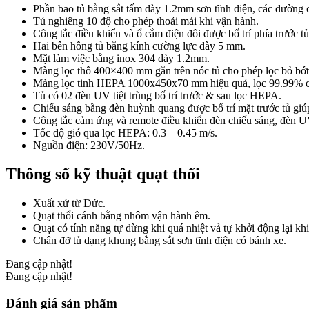
Phần bao tủ bằng sắt tấm dày 1.2mm sơn tĩnh điện, các đường 
Tủ nghiêng 10 độ cho phép thoải mái khi vận hành.
Công tắc điều khiển và ổ cắm điện đôi được bố trí phía trước tủ
Hai bên hông tủ bằng kính cường lực dày 5 mm.
Mặt làm việc bằng inox 304 dày 1.2mm.
Màng lọc thô 400×400 mm gắn trên nóc tủ cho phép lọc bỏ bớt h
Màng lọc tinh HEPA 1000x450x70 mm hiệu quả, lọc 99.99% c
Tủ có 02 đèn UV tiệt trùng bố trí trước & sau lọc HEPA.
Chiếu sáng bằng đèn huỳnh quang được bố trí mặt trước tủ giúp
Công tắc cảm ứng và remote điều khiển đèn chiếu sáng, đèn U
Tốc độ gió qua lọc HEPA: 0.3 – 0.45 m/s.
Nguồn điện: 230V/50Hz.
Thông số kỹ thuật quạt thổi
Xuất xứ từ Đức.
Quạt thổi cánh bằng nhôm vận hành êm.
Quạt có tính năng tự dừng khi quá nhiệt vả tự khởi động lại khi
Chân đỡ tủ dạng khung bằng sắt sơn tĩnh điện có bánh xe.
Đang cập nhật!
Đang cập nhật!
Đánh giá sản phẩm