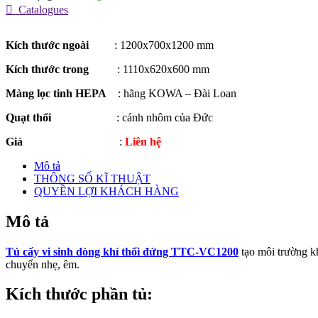
Catalogues
Kích thước ngoài
: 1200x700x1200 mm
Kích thước trong
: 1110x620x600 mm
Màng lọc tinh HEPA
: hãng KOWA – Đài Loan
Quạt thổi
: cánh nhôm của Đức
Giá
:
Liên hệ
Mô tả
THÔNG SỐ KĨ THUẬT
QUYỀN LỢI KHÁCH HÀNG
Mô tả
Tủ cấy vi sinh dòng khí thổi đứng TTC-VC1200
tạo môi trường kh
chuyển nhẹ, êm.
Kích thước phần tủ: