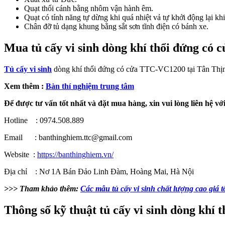
Quạt thổi cánh bằng nhôm vận hành êm.
Quạt có tính năng tự dừng khi quá nhiệt vả tự khởi động lại khi
Chân đỡ tủ dạng khung bằng sắt sơn tĩnh điện có bánh xe.
Mua tủ cấy vi sinh dòng khí thổi đứng có
Tủ cấy vi sinh
dòng khí thổi đứng có cửa TTC-VC1200 tại Tân Thịnh đ
Xem thêm :
Bàn thí nghiệm trung tâm
Để được tư vấn tốt nhất và đặt mua hàng, xin vui lòng liên hệ vớ
Hotline : 0974.508.889
Email : banthinghiem.ttc@gmail.com
Website :
https://banthinghiem.vn/
Địa chỉ : Nơ 1A Bán Đảo Linh Đàm, Hoàng Mai, Hà Nội
>>> Tham khảo thêm:
Các mẫu tủ cấy vi sinh chất lượng cao giá t
Thông số kỹ thuật tủ cấy vi sinh dòng kh