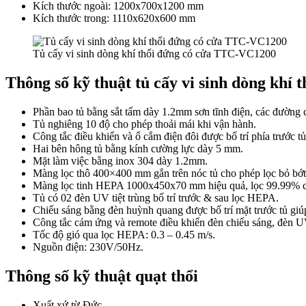
Kích thước ngoài: 1200x700x1200 mm
Kích thước trong: 1110x620x600 mm
Tủ cấy vi sinh dòng khí thổi đứng có cửa TTC-VC1200
Thông số kỹ thuật tủ cấy vi sinh dòng kh
Phần bao tủ bằng sắt tấm dày 1.2mm sơn tĩnh điện, các đường 
Tủ nghiêng 10 độ cho phép thoải mái khi vận hành.
Công tắc điều khiển và ổ cắm điện đôi được bố trí phía trước tủ
Hai bên hông tủ bằng kính cường lực dày 5 mm.
Mặt làm việc bằng inox 304 dày 1.2mm.
Màng lọc thô 400×400 mm gắn trên nóc tủ cho phép lọc bỏ bớt h
Màng lọc tinh HEPA 1000x450x70 mm hiệu quả, lọc 99.99% c
Tủ có 02 đèn UV tiệt trùng bố trí trước & sau lọc HEPA.
Chiếu sáng bằng đèn huỳnh quang được bố trí mặt trước tủ giúp
Công tắc cảm ứng và remote điều khiển đèn chiếu sáng, đèn U
Tốc độ gió qua lọc HEPA: 0.3 – 0.45 m/s.
Nguồn điện: 230V/50Hz.
Thông số kỹ thuật quạt thổi
Xuất xứ từ Đức.