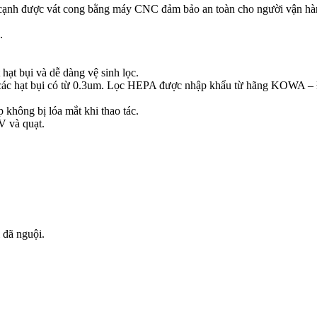
cạnh được vát cong bằng máy CNC đảm bảo an toàn cho người vận hành,
.
ạt bụi và dễ dàng vệ sinh lọc.
ác hạt bụi có từ 0.3um. Lọc HEPA được nhập khẩu từ hãng KOWA – 
 không bị lóa mắt khi thao tác.
V và quạt.
 đã nguội.