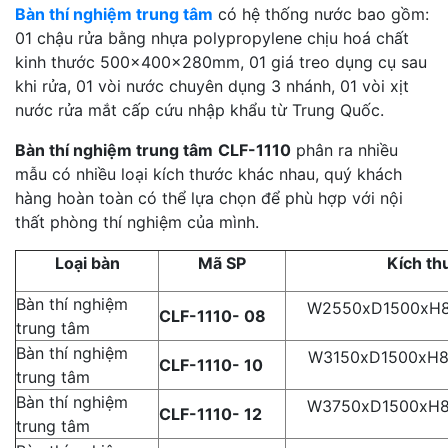
Bàn thí nghiệm trung tâm
có hệ thống nước bao gồm:
01 chậu rửa bằng nhựa polypropylene chịu hoá chất
kinh thước 500x400x280mm, 01 giá treo dụng cụ sau
khi rửa, 01 vòi nước chuyên dụng 3 nhánh, 01 vòi xịt
nước rửa mắt cấp cứu nhập khẩu từ Trung Quốc.
Bàn thí nghiệm trung tâm
CLF-1110
phân ra nhiều
mẫu có nhiều loại kích thước khác nhau, quý khách
hàng hoàn toàn có thể lựa chọn để phù hợp với nội
thất phòng thí nghiệm của mình.
Loại bàn
Mã SP
Kích th
Bàn thí nghiệm
W2550xD1500xH8
CLF-1110- 08
trung tâm
Bàn thí nghiệm
W3150xD1500xH8
CLF-1110- 10
trung tâm
Bàn thí nghiệm
W3750xD1500xH8
CLF-1110- 12
trung tâm