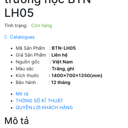
LH05
Tình trạng:
Còn hàng
Catalogues
Mã Sản Phẩm :
BTN-LH05
Giá Sản Phẩm :
Liên hệ
Nguồn gốc :
Việt Nam
Màu sắc :
Trắng, ghi
Kích thước
:
1400x700x1350(mm)
Bảo hành :
12 tháng
Mô tả
THÔNG SỐ KĨ THUẬT
QUYỀN LỢI KHÁCH HÀNG
Mô tả